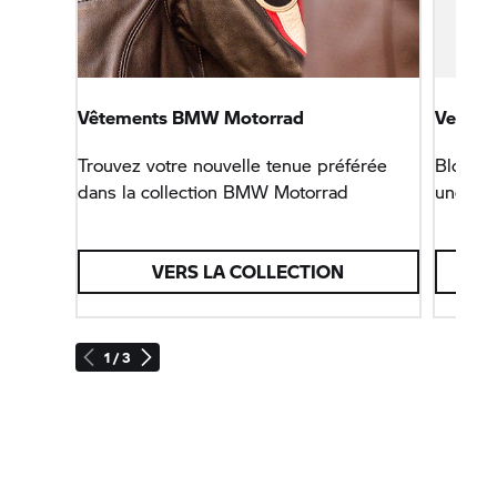
Vêtements
BMW Motorrad
Veste 
Trouvez votre nouvelle tenue préférée
Blouson
dans la collection
BMW Motorrad
une util
VERS LA COLLECTION
1 / 3