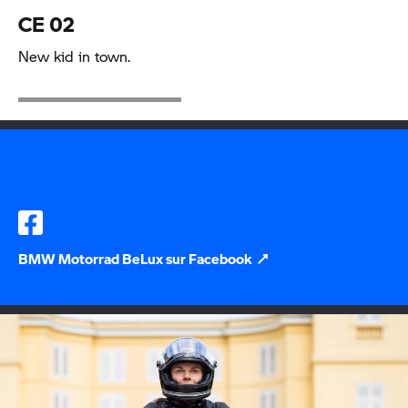
CE 02
New kid in town.
BMW Motorrad
BeLux sur Facebook