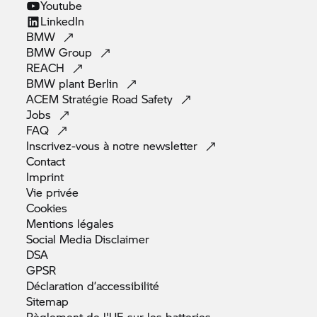
Youtube
LinkedIn
BMW
BMW
Group
REACH
BMW plant
Berlin
ACEM Stratégie Road
Safety
Jobs
FAQ
Inscrivez-vous à notre
newsletter
Contact
Imprint
Vie
privée
Cookies
Mentions
légales
Social Media
Disclaimer
DSA
GPSR
Déclaration
d’accessibilité
Sitemap
Règlement de l'UE sur les
batteries