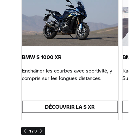
BMW
S 1000 XR
BMW 
Enchaîner les courbes avec sportivité, y
Racing 
compris sur les longues distances.
Superbi
DÉCOUVRIR LA S XR
1 / 3