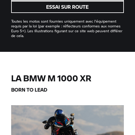
ESSAI SUR ROUTE
Toutes les motos sont fournies uniquement avec l'équipement
requis par la loi (par exemple : réflecteurs conformes aux normes
Euro 5+). Les illustrations figurant sur ce site web peuvent différer
de cela.
LA
BMW M
1000 XR
BORN TO LEAD