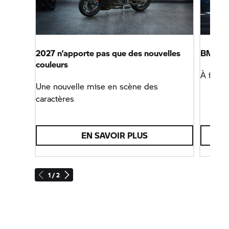
2027 n’apporte pas que des nouvelles
BMW M
couleurs
À fond 
Une nouvelle mise en scène des
caractères
EN SAVOIR PLUS
1 / 2