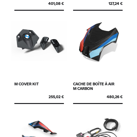
401,08 €
127,24 €
M COVER KIT
CACHE DE BOÎTE À AIR
M CARBON
255,02 €
480,26 €