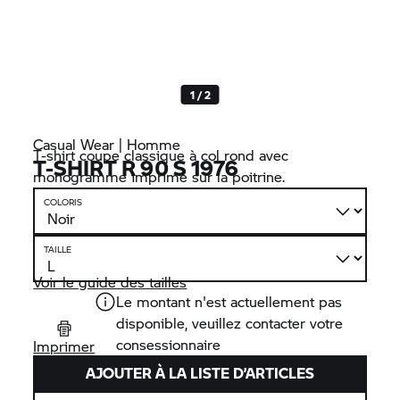
1 / 2
Casual Wear | Homme
T-shirt coupe classique à col rond avec
T-SHIRT R 90 S 1976
monogramme imprimé sur la poitrine.
COLORIS
TAILLE
Voir le guide des tailles
Le montant n'est actuellement pas
disponible, veuillez contacter votre
consessionnaire
Imprimer
AJOUTER À LA LISTE D’ARTICLES