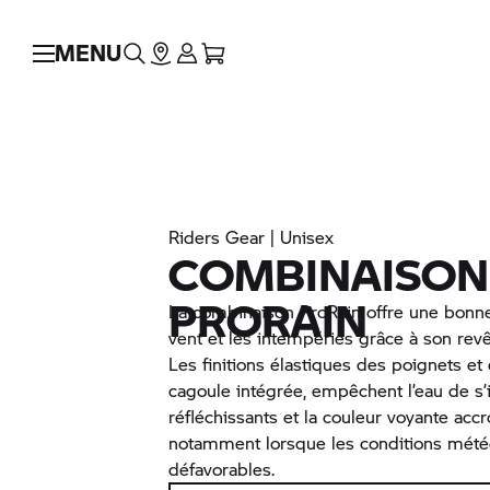
MENU
Riders Gear | Unisex
COMBINAISON
PRORAIN
La combinaison ProRain offre une bonne
vent et les intempéries grâce à son rev
Les finitions élastiques des poignets et
cagoule intégrée, empêchent l’eau de s’i
réfléchissants et la couleur voyante accro
notamment lorsque les conditions mété
défavorables.