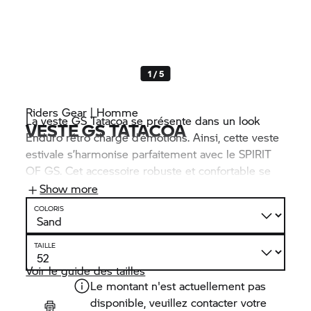
1 / 5
Riders Gear | Homme
La veste GS Tatacoa se présente dans un look
VESTE GS TATACOA
Enduro rétro chargé d’émotions. Ainsi, cette veste
estivale s’harmonise parfaitement avec le SPIRIT
OF GS. Cet accessoire robuste et confortable se
distingue par la qualité de ses matériaux : toile
Show more
dotée d’empiècements de couleur et cuir.
COLORIS
TAILLE
Voir le guide des tailles
Le montant n'est actuellement pas
disponible, veuillez contacter votre