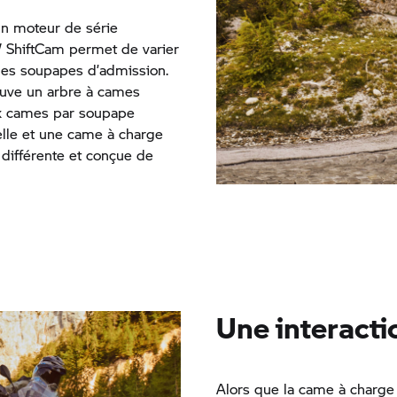
 un moteur de série
 ShiftCam permet de varier
 des soupapes d’admission.
ouve un arbre à cames
x cames par soupape
elle et une came à charge
différente et conçue de
Une interacti
Alors que la came à charge 