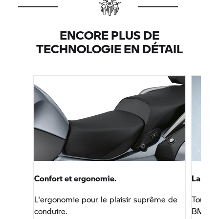
d'utilisateur. À des fins de sécurité de la conduite,
la structure du menu a été conçue aussi
simplement que possible, en maintenant un
ENCORE PLUS DE
minimum de sous-menus. Les fonctions qui
TECHNOLOGIE EN DÉTAIL
peuvent être activées en mode de conduite ont
également été réduites. En programmant une
touche favorite, le conducteur peut avoir un accès
direct aux fonctions qu'il considère les plus
importantes (par ex. le menu du système de
navigation). Cela a entraîné une réduction pratique
du nombre de touches et a permis d'améliorer la
facilité d'utilisation.
Confort et ergonomie.
La tech
L'ergonomie pour le plaisir suprême de
Tout ce
conduire.
BMW.