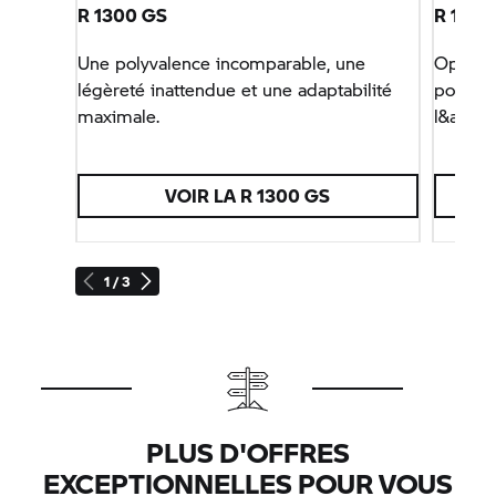
R 1300 GS
R 130
Une polyvalence incomparable, une
Optimis
légèreté inattendue et une adaptabilité
pour le
maximale.
l&apos;
VOIR LA R 1300 GS
V
1 / 3
PLUS D'OFFRES
EXCEPTIONNELLES POUR VOUS