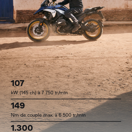
107
kW (145 ch) à 7 750 tr/min
149
Nm de couple max. à 6 500 tr/min
1.300