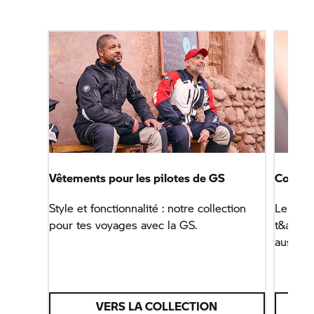
Vêtements pour les pilotes de GS
Connec
Style et fonctionnalité : notre collection
Le syst
pour tes voyages avec la GS.
t&apos;
aussi v
VERS LA COLLECTION