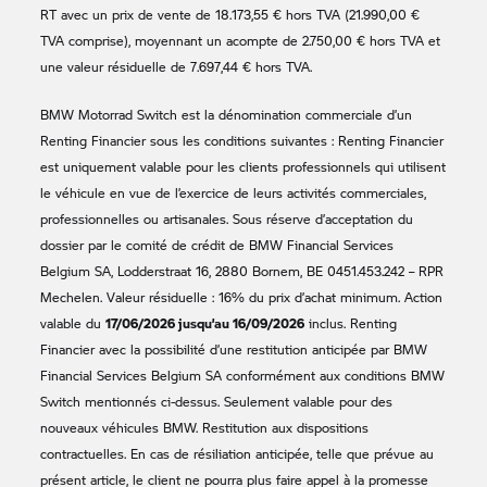
RT avec un prix de vente de 18.173,55 € hors TVA (21.990,00 €
TVA comprise), moyennant un acompte de 2.750,00 € hors TVA et
une valeur résiduelle de 7.697,44 € hors TVA.
BMW Motorrad
Switch est la dénomination commerciale d’un
Renting Financier sous les conditions suivantes : Renting Financier
est uniquement valable pour les clients professionnels qui utilisent
le véhicule en vue de l’exercice de leurs activités commerciales,
professionnelles ou artisanales. Sous réserve d’acceptation du
dossier par le comité de crédit de BMW Financial Services
Belgium SA, Lodderstraat 16, 2880 Bornem, BE 0451.453.242 – RPR
Mechelen. Valeur résiduelle : 16% du prix d’achat minimum. Action
17/06/2026 jusqu’au 16/09/2026
valable du
inclus. Renting
Financier avec la possibilité d’une restitution anticipée par BMW
Financial Services Belgium SA conformément aux conditions BMW
Switch mentionnés ci-dessus. Seulement valable pour des
nouveaux véhicules BMW. Restitution aux dispositions
contractuelles. En cas de résiliation anticipée, telle que prévue au
présent article, le client ne pourra plus faire appel à la promesse