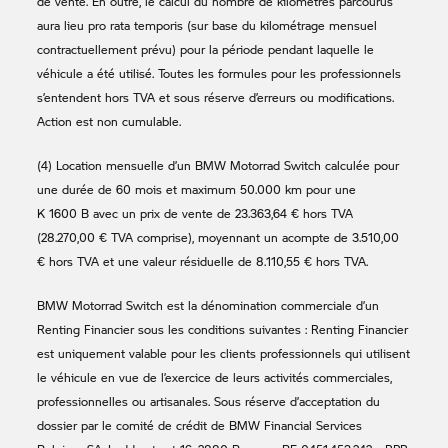
de vente. En outre, le calcul du nombre de kilomètres parcourus
aura lieu pro rata temporis (sur base du kilométrage mensuel
contractuellement prévu) pour la période pendant laquelle le
véhicule a été utilisé. Toutes les formules pour les professionnels
s’entendent hors TVA et sous réserve d’erreurs ou modifications.
Action est non cumulable.
(4) Location mensuelle d’un
BMW Motorrad
Switch calculée pour
une durée de 60 mois et maximum 50.000 km pour une
K 1600 B
avec un prix de vente de 23.363,64 € hors TVA
(28.270,00 € TVA comprise), moyennant un acompte de 3.510,00
€ hors TVA et une valeur résiduelle de 8.110,55 € hors TVA.
BMW Motorrad
Switch est la dénomination commerciale d’un
Renting Financier sous les conditions suivantes : Renting Financier
est uniquement valable pour les clients professionnels qui utilisent
le véhicule en vue de l’exercice de leurs activités commerciales,
professionnelles ou artisanales. Sous réserve d’acceptation du
dossier par le comité de crédit de BMW Financial Services