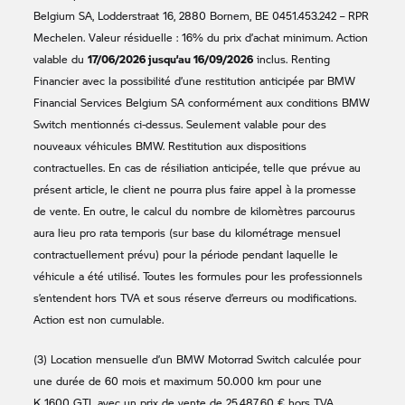
Belgium SA, Lodderstraat 16, 2880 Bornem, BE 0451.453.242 – RPR
Mechelen. Valeur résiduelle : 16% du prix d’achat minimum. Action
17/06/2026 jusqu’au 16/09/2026
valable du
inclus. Renting
Financier avec la possibilité d’une restitution anticipée par BMW
Financial Services Belgium SA conformément aux conditions BMW
Switch mentionnés ci-dessus. Seulement valable pour des
nouveaux véhicules BMW. Restitution aux dispositions
contractuelles. En cas de résiliation anticipée, telle que prévue au
présent article, le client ne pourra plus faire appel à la promesse
de vente. En outre, le calcul du nombre de kilomètres parcourus
aura lieu pro rata temporis (sur base du kilométrage mensuel
contractuellement prévu) pour la période pendant laquelle le
véhicule a été utilisé. Toutes les formules pour les professionnels
s’entendent hors TVA et sous réserve d’erreurs ou modifications.
Action est non cumulable.
(3) Location mensuelle d’un
BMW Motorrad
Switch calculée pour
une durée de 60 mois et maximum 50.000 km pour une
K 1600 GTL
avec un prix de vente de 25.487,60 € hors TVA