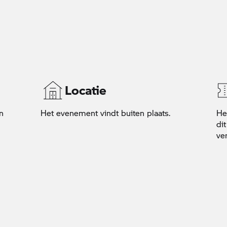
Locatie
n
Het evenement vindt buiten plaats.
He
di
ver