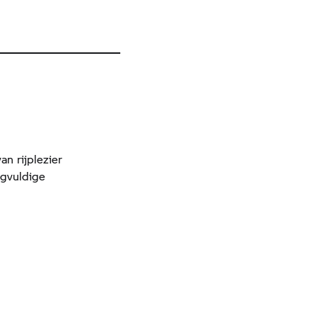
an rijplezier
rgvuldige