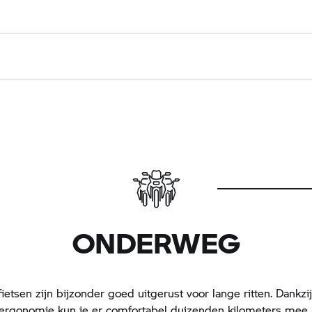
ONDERWEG
tsen zijn bijzonder goed uitgerust voor lange ritten. Dankzi
ergonomie kun je er comfortabel duizenden kilometers mee r