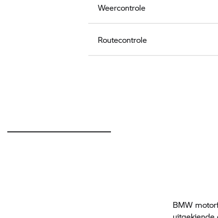
Weercontrole
Routecontrole
BMW motorfie
uitgekiende 