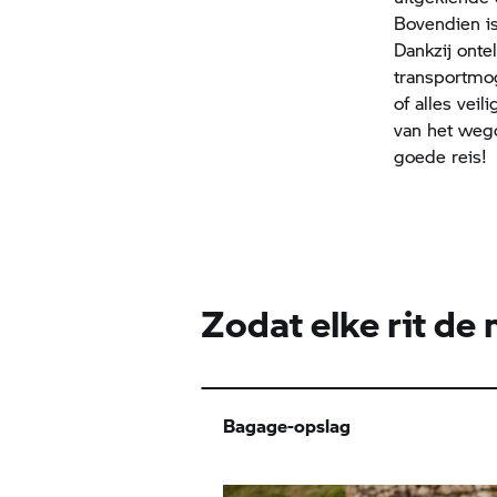
Bovendien is
Dankzij onte
transportmog
of alles vei
van het wego
goede reis!
Zodat elke rit de
Bagage-opslag