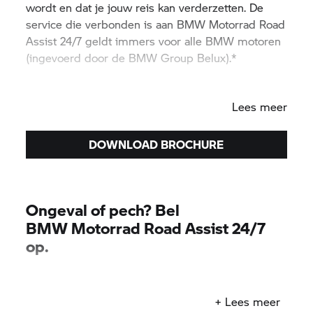
wordt en dat je jouw reis kan verderzetten. De
service die verbonden is aan
BMW Motorrad
Road
Assist 24/7 geldt immers voor alle BMW motoren
(ingevoerd door de
BMW Group
Belux).*
(*)
Zie voorwaarden
Lees meer
DOWNLOAD BROCHURE
Ongeval of pech? Bel
BMW Motorrad
Road Assist 24/7
op.
0032 3 890 98 06
+ Lees meer