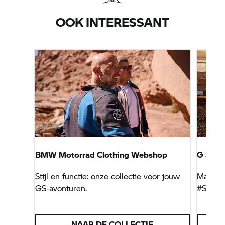
OOK INTERESSANT
BMW Motorrad
Clothing Webshop
G 310 
Stijl en functie: onze collectie voor jouw
Maak va
GS-avonturen.
#Spirit
NAAR DE COLLECTIE