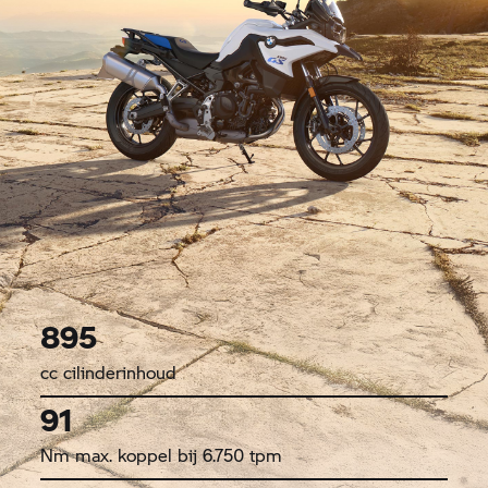
895
cc cilinderinhoud
91
Nm max. koppel bij 6.750 tpm