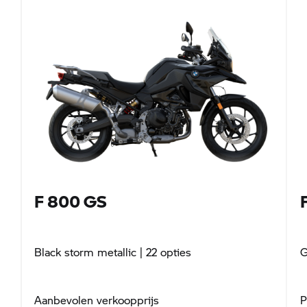
F 800 GS
Black storm metallic
| 22 opties
G
Aanbevolen verkoopprijs
P