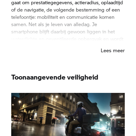
gaat om prestatiegegevens, actieradius, oplaadtijd
of de navigatie, de volgende bestemming of een
telefoontje: mobiliteit en communicatie komen
samen. Net als je leven van alledag. Je
smartphone blijft daarbij gewoon liggen in het
waterdichte en geventileerde opbergvak en wordt
dankzij de USB-C-aansluiting ook meteen
Lees meer
opgeladen.
Toonaangevende veiligheid