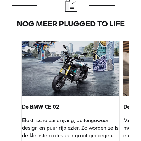
NOG MEER PLUGGED TO LIFE
De BMW
CE 02
De B
Elektrische aandrijving, buitengewoon
Mid-siz
design en puur rijplezier. Zo worden zelfs
met d
de kleinste routes een groot genoegen.
en vlot