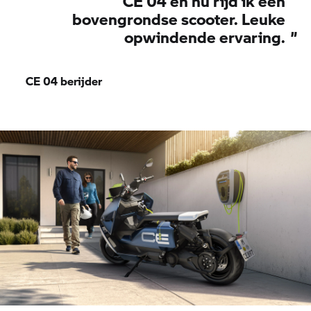
CE 04 en nu rijd ik een
bovengrondse scooter. Leuke
opwindende ervaring.
”
CE 04
berijder