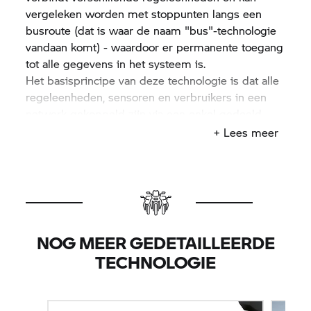
vergeleken worden met stoppunten langs een
busroute (dat is waar de naam "bus"-technologie
vandaan komt) - waardoor er permanente toegang
tot alle gegevens in het systeem is.
Het basisprincipe van deze technologie is dat alle
regeleenheden, sensoren en verbruikers in een
netwerk gekoppeld zijn via een enkel gedeeld
kanaal, waarin alle signalen samenkomen,
+ Lees meer
ongeacht hun toekomstige functie. Met dit netwerk
is alle informatie permanent beschikbaar voor elk
component waar het verbonden mee is.
Motorrijders hebben ook toegang tot de SWS-
gegevens en kunnen veel informatie verkrijgen via
het "Info flat screen". De beschikbare informatie
NOG MEER GEDETAILLEERDE
op het digitale display omvat de ingeschakelde
TECHNOLOGIE
versnelling, het brandstofpeil, de olietemperatuur,
tijd van de dag en de resterende afstand voordat
de brandstofreserve wordt bereikt. Een fotocel