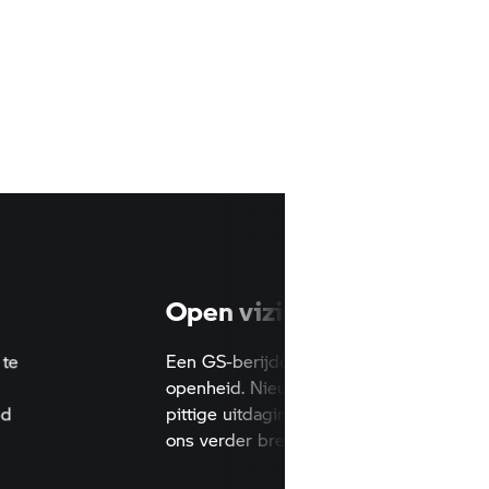
Open vizier op de wer
eg is te
Een GS-berijder wordt gekenmerk
openheid. Nieuwe landen, andere
en zand
pittige uitdagingen. Het is deze ins
ons verder brengt.