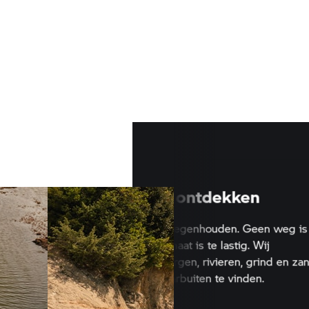
Zin om te ontdekken
Niets kan ons tegenhouden. Geen w
lang. Geen klimaat is te lastig. Wij
overwinnen bergen, rivieren, grind 
om onszelf daarbuiten te vinden.