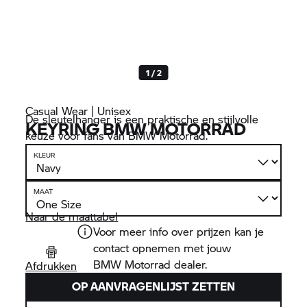
1 / 2
Casual Wear | Unisex
De sleutelhanger is een praktische en stijlvolle
KEYRING
BMW MOTORRAD
keuze voor fans van
BMW Motorrad.
KLEUR
MAAT
Naar de maattabel
Voor meer info over prijzen kan je
contact opnemen met jouw
BMW Motorrad
dealer.
Afdrukken
OP AANVRAGENLIJST ZETTEN