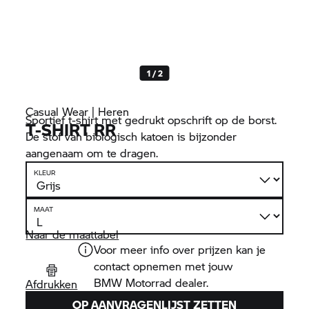
1 / 2
Casual Wear | Heren
Sportief t-shirt met gedrukt opschrift op de borst.
T-SHIRT RR
De stof van biologisch katoen is bijzonder
aangenaam om te dragen.
KLEUR
MAAT
Naar de maattabel
Voor meer info over prijzen kan je
contact opnemen met jouw
BMW Motorrad
dealer.
Afdrukken
OP AANVRAGENLIJST ZETTEN