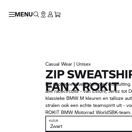
MENU
Casual Wear | Unisex
ZIP SWEATSHI
FAN X ROKIT
Dit sportieve swearshirt met ritssluitin
alle racecircuits - van Estoril, Jerez tot
klassieke
BMW M
kleuren en talloze au
stralen ook een echte teamspirit uit - vo
ROKiT
BMW Motorrad
WorldSBK-team.
KLEUR