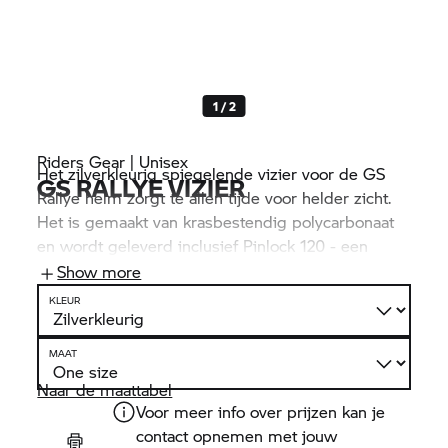
1 / 2
Riders Gear | Unisex
Het zilverkleurig spiegelende vizier voor de GS
GS RALLYE VIZIER
Rallye helm zorgt te allen tijde voor helder zicht.
Het is gemaakt van krasbestendig polycarbonaat
en wordt geleverd inclusief Pinlock 120 - een
innovatief dubbel viziersysteem: het vastgeklemde
Show more
binnenvizier met siliconen afdichting is gemaakt
KLEUR
van een vochtabsorberend materiaal zodat beslaan
effectief wordt voorkomen.
MAAT
Naar de maattabel
Voor meer info over prijzen kan je
contact opnemen met jouw