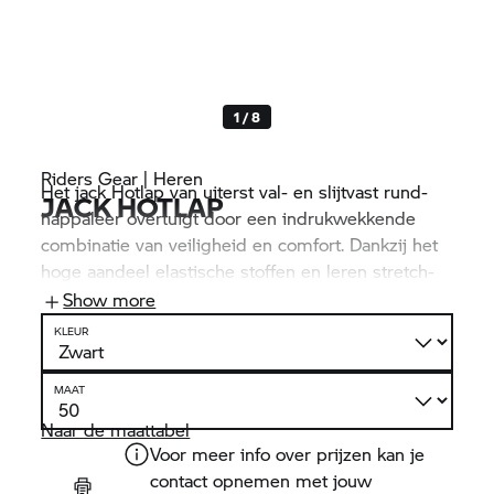
1 / 8
Riders Gear | Heren
Het jack Hotlap van uiterst val- en slijtvast rund-
JACK HOTLAP
nappaleer overtuigt door een indrukwekkende
combinatie van veiligheid en comfort. Dankzij het
hoge aandeel elastische stoffen en leren stretch-
inserts op de schouders en de mouwen biedt het
Show more
jack ondanks de protectoren een optimale
KLEUR
bewegingsvrijheid in elke zithouding.
MAAT
Naar de maattabel
Voor meer info over prijzen kan je
contact opnemen met jouw