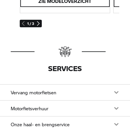
ZIE MODELOVERZICHT
B
1 / 3
SERVICES
Vervang motorfietsen
Motorfietsverhuur
Onze haal- en brengservice