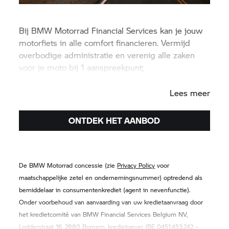
Bij
BMW Motorrad
Financial Services kan je jouw
motorfiets in alle comfort financieren. Vermijd
overbodige administratie en verenig alle zaken
voor je moto bij 1 aanspreekpunt;
je
BMW Motorrad
concessiehouder.
Lees meer
ONTDEK HET AANBOD
De
BMW Motorrad
concessie (zie
Privacy Policy
voor
maatschappelijke zetel en ondernemingsnummer) optredend als
bemiddelaar in consumentenkrediet (agent in nevenfunctie).
Onder voorbehoud van aanvaarding van uw kredietaanvraag door
het kredietcomité van BMW Financial Services Belgium NV,
Lodderstraat 16, 2880 Bornem, kredietgever (BE 0451.453.242 –