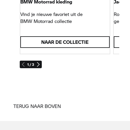
BMW Motorrad
kleding
Jack P
Vind je nieuwe favoriet uit de
Robuust
BMW Motorrad
collectie
gebruik
NAAR DE COLLECTIE
1 / 3
TERUG NAAR BOVEN