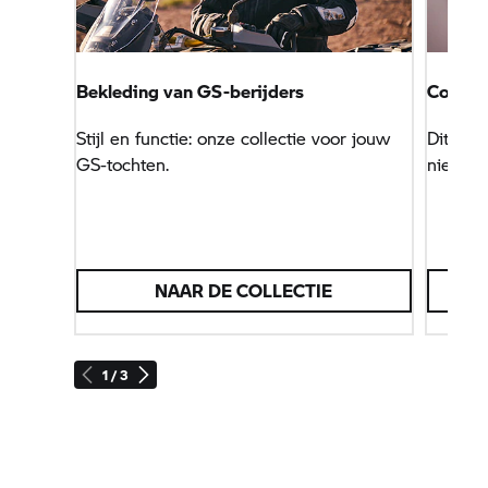
Bekleding van GS-berijders
Connec
Stijl en functie: onze collectie voor jouw
Dit nav
GS-tochten.
niet al
NAAR DE COLLECTIE
1 / 3