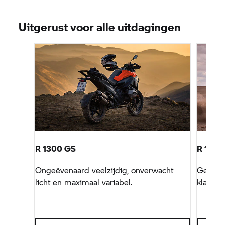
Uitgerust voor alle uitdagingen
R 1300 GS
R 130
Ongeëvenaard veelzijdig, onverwacht
Geoptim
licht en maximaal variabel.
klaar vo