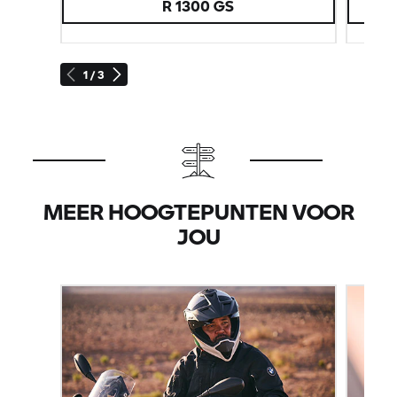
R 1300 GS
N
1 / 3
MEER HOOGTEPUNTEN VOOR
JOU