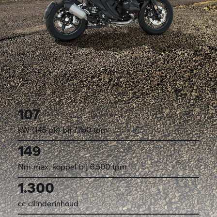
107
kW (145 pk) bij 7.750 tpm
149
Nm max. koppel bij 6.500 tpm
1.300
cc cilinderinhoud