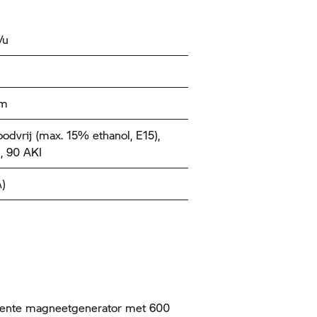
/u
km
oodvrij (max. 15% ethanol, E15),
, 90 AKI
)
ente magneetgenerator met 600