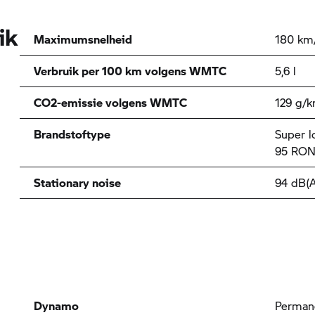
ik
Maximumsnelheid
180 km
Verbruik per 100 km volgens WMTC
5,6 l
CO2-emissie volgens WMTC
129 g/
Brandstoftype
Super l
95 RON
Stationary noise
94 dB(A
Dynamo
Perman