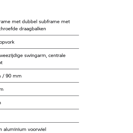
frame met dubbel subframe met
hroefde draagbalken
opvork
tweezijdige swingarm, centrale
t
 / 90 mm
mm
m
n aluminium voorwiel