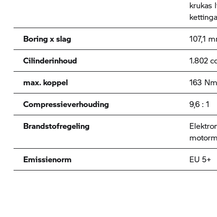
krukas 
ketting
Boring x slag
107,1 
Cilinderinhoud
1.802 c
max. koppel
163 Nm
Compressieverhouding
9,6 : 1
Brandstofregeling
Elektron
motorm
Emissienorm
EU 5+