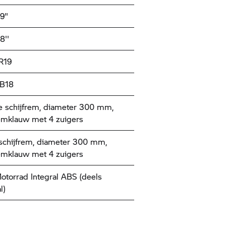
19"
8''
R19
 B18
 schijfrem, diameter 300 mm,
emklauw met 4 zuigers
schijfrem, diameter 300 mm,
emklauw met 4 zuigers
torrad
Integral ABS (deels
l)