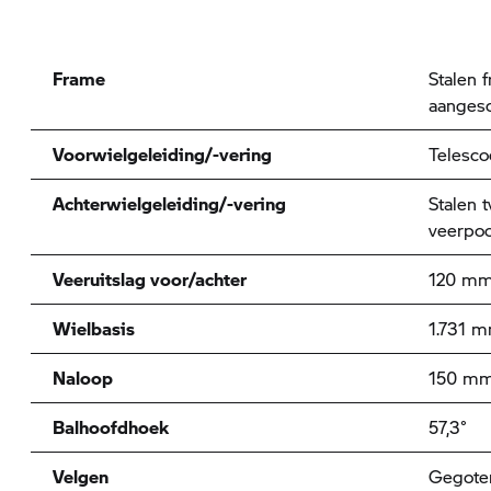
Frame
Stalen 
aangesc
Voorwielgeleiding/-vering
Telesco
Achterwielgeleiding/-vering
Stalen 
veerpoo
Veeruitslag voor/achter
120 mm
Wielbasis
1.731 
Naloop
150 m
Balhoofdhoek
57,3°
Velgen
Gegote