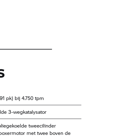
S
91 pk) bij 4.750 tpm
de 3-wegkatalysator
oliegekoelde tweecilinder
tboxermotor met twee boven de