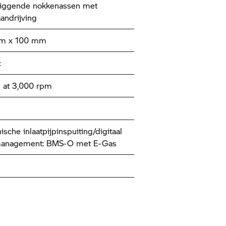
liggende nokkenassen met
aandrijving
mm x 100 mm
c
 at 3,000 rpm
ische inlaatpijpinspuiting/digitaal
anagement: BMS-O met E-Gas