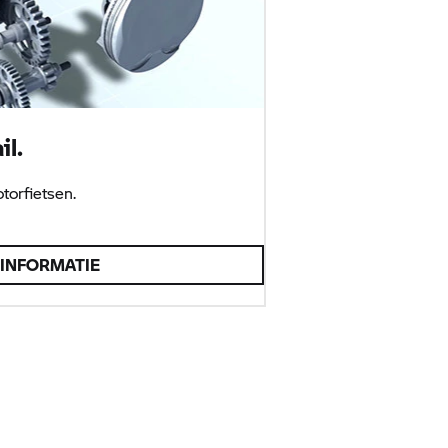
il.
orfietsen.
INFORMATIE