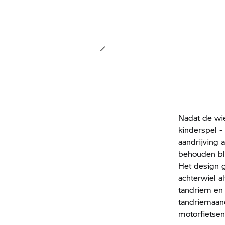
Nadat de wie
kinderspel -
aandrijving 
behouden blij
Het design g
achterwiel al
tandriem en 
tandriemaand
motorfietse