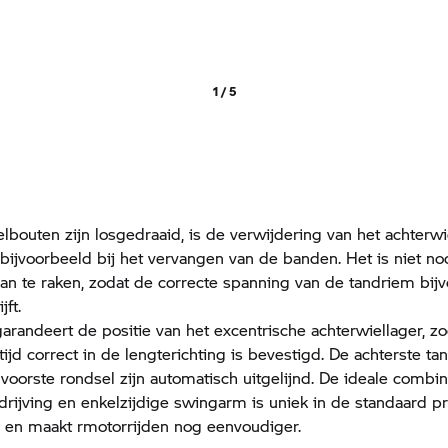
1 / 5
lbouten zijn losgedraaid, is de verwijdering van het achterwi
 bijvoorbeeld bij het vervangen van de banden. Het is niet n
aan te raken, zodat de correcte spanning van de tandriem bij
ft.
arandeert de positie van het excentrische achterwiellager, zo
tijd correct in de lengterichting is bevestigd. De achterste ta
voorste rondsel zijn automatisch uitgelijnd. De ideale combin
rijving en enkelzijdige swingarm is uniek in de standaard p
n en maakt rmotorrijden nog eenvoudiger.