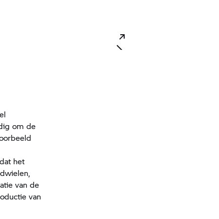
el
odig om de
voorbeeld
dat het
ndwielen,
atie van de
roductie van