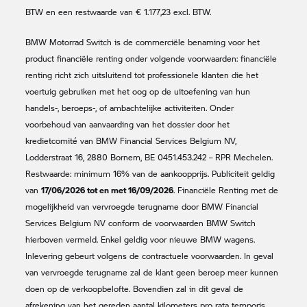
BTW en een restwaarde van € 1.177,23 excl. BTW.
BMW Motorrad
Switch is de commerciële benaming voor het
product financiële renting onder volgende voorwaarden: financiële
renting richt zich uitsluitend tot professionele klanten die het
voertuig gebruiken met het oog op de uitoefening van hun
handels-, beroeps-, of ambachtelijke activiteiten. Onder
voorbehoud van aanvaarding van het dossier door het
kredietcomité van BMW Financial Services Belgium NV,
Lodderstraat 16, 2880 Bornem, BE 0451.453.242 – RPR Mechelen.
Restwaarde: minimum 16% van de aankoopprijs. Publiciteit geldig
17/06/2026 tot en met 16/09/2026
van
. Financiële Renting met de
mogelijkheid van vervroegde terugname door BMW Financial
Services Belgium NV conform de voorwaarden BMW Switch
hierboven vermeld. Enkel geldig voor nieuwe BMW wagens.
Inlevering gebeurt volgens de contractuele voorwaarden. In geval
van vervroegde terugname zal de klant geen beroep meer kunnen
doen op de verkoopbelofte. Bovendien zal in dit geval de
afrekening van het gereden aantal kilometers pro rata temporis