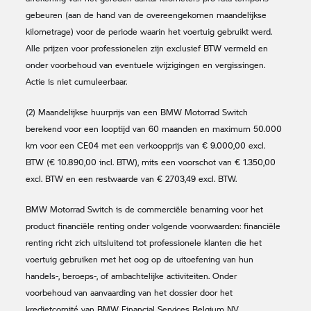
gebeuren (aan de hand van de overeengekomen maandelijkse
kilometrage) voor de periode waarin het voertuig gebruikt werd.
Alle prijzen voor professionelen zijn exclusief BTW vermeld en
onder voorbehoud van eventuele wijzigingen en vergissingen.
Actie is niet cumuleerbaar.
(2) Maandelijkse huurprijs van een
BMW Motorrad
Switch
berekend voor een looptijd van 60 maanden en maximum 50.000
km voor een CE04 met een verkoopprijs van € 9.000,00 excl.
BTW (€ 10.890,00 incl. BTW), mits een voorschot van € 1.350,00
excl. BTW en een restwaarde van € 2.703,49 excl. BTW.
BMW Motorrad
Switch is de commerciële benaming voor het
product financiële renting onder volgende voorwaarden: financiële
renting richt zich uitsluitend tot professionele klanten die het
voertuig gebruiken met het oog op de uitoefening van hun
handels-, beroeps-, of ambachtelijke activiteiten. Onder
voorbehoud van aanvaarding van het dossier door het
kredietcomité van BMW Financial Services Belgium NV,